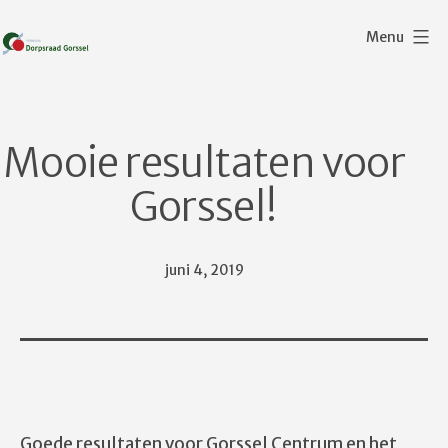
Ga
Menu
naar
de
Dorpsraad
inhoud
Gorssel
Mooie resultaten voor
Gorssel!
Gepubliceerd
juni 4, 2019
op
Goede resultaten voor Gorssel Centrum en het