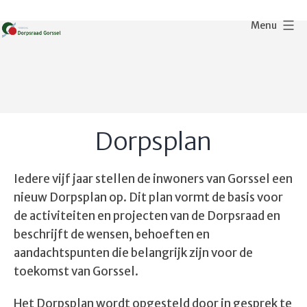
Ga
Menu
naar
de
Dorpsraad
inhoud
Gorssel
Dorpsplan
Iedere vijf jaar stellen de inwoners van Gorssel een
nieuw Dorpsplan op. Dit plan vormt de basis voor
de activiteiten en projecten van de Dorpsraad en
beschrijft de wensen, behoeften en
aandachtspunten die belangrijk zijn voor de
toekomst van Gorssel.
Het Dorpsplan wordt opgesteld door in gesprek te