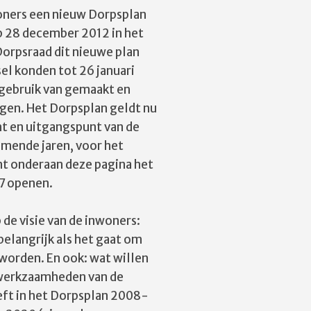
oners een nieuw Dorpsplan
p 28 december 2012 in het
orpsraad dit nieuwe plan
el konden tot 26 januari
 gebruik van gemaakt en
ngen. Het Dorpsplan geldt nu
nt en uitgangspunt van de
omende jaren, voor het
nt onderaan deze pagina het
7 openen.
de visie van de inwoners:
belangrijk als het gaat om
 worden. En ook: wat willen
e werkzaamheden van de
eeft in het Dorpsplan 2008-