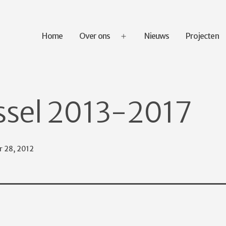
Home
Over ons
Nieuws
Projecten
Open
menu
ssel 2013-2017
eerd
 28, 2012