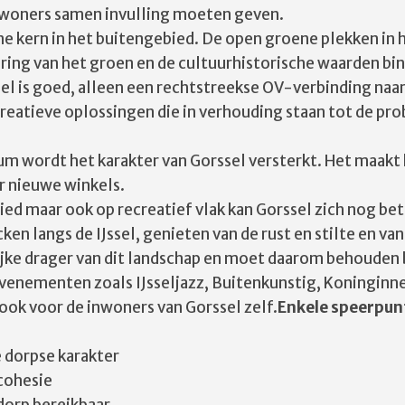
nwoners samen invulling moeten geven.
ene kern in het buitengebied. De open groene plekken in
ring van het groen en de cultuurhistorische waarden bin
el is goed, alleen een rechtstreekse OV-verbinding na
eatieve oplossingen die in verhouding staan tot de pro
m wordt het karakter van Gorssel versterkt. Het maakt 
or nieuwe winkels.
ied maar ook op recreatief vlak kan Gorssel zich nog bet
ken langs de IJssel, genieten van de rust en stilte en va
jke drager van dit landschap en moet daarom behouden b
evenementen zoals IJsseljazz, Buitenkunstig, Koninginne
ook voor de inwoners van Gorssel zelf.
Enkele speerpunt
e dorpse karakter
 cohesie