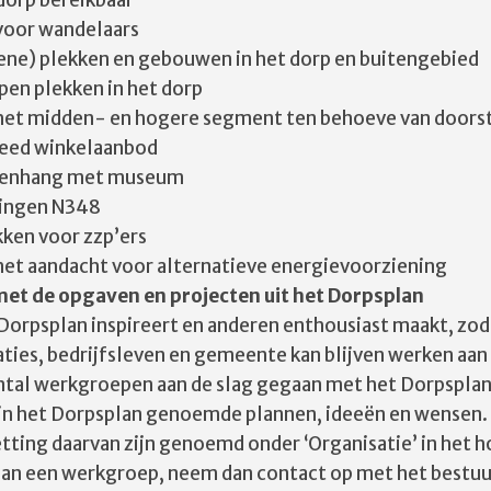
 dorp bereikbaar
 voor wandelaars
ne) plekken en gebouwen in het dorp en buitengebied
en plekken in het dorp
het midden- en hogere segment ten behoeve van door
reed winkelaanbod
amenhang met museum
singen N348
kken voor zzp’ers
t aandacht voor alternatieve energievoorziening
et de opgaven en projecten uit het Dorpsplan
Dorpsplan inspireert en anderen enthousiast maakt, zod
ties, bedrijfsleven en gemeente kan blijven werken aan
antal werkgroepen aan de slag gegaan met het Dorpsplan.
n in het Dorpsplan genoemde plannen, ideeën en wensen.
ting daarvan zijn genoemd onder ‘Organisatie’ in het 
aan een werkgroep, neem dan contact op met het bestuu