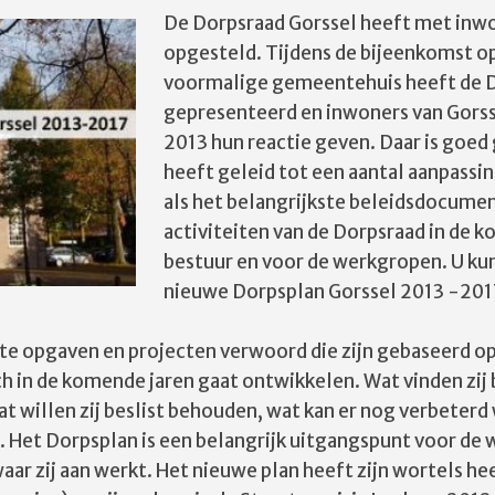
De Dorpsraad Gorssel heeft met inw
opgesteld. Tijdens de bijeenkomst o
voormalige gemeentehuis heeft de D
gepresenteerd en inwoners van Gorss
2013 hun reactie geven. Daar is goed
heeft geleid tot een aantal aanpassi
als het belangrijkste beleidsdocume
activiteiten van de Dorpsraad in de k
bestuur en voor de werkgropen. U ku
nieuwe Dorpsplan Gorssel 2013 -201
ete opgaven en projecten verwoord die zijn gebaseerd op 
ich in de komende jaren gaat ontwikkelen. Wat vinden zij 
at willen zij beslist behouden, wat kan er nog verbeterd
en. Het Dorpsplan is een belangrijk uitgangspunt voor d
aar zij aan werkt. Het nieuwe plan heeft zijn wortels h