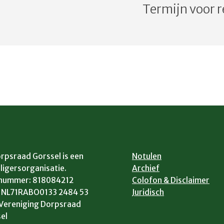
Termijn voor 
rpsraad Gorssel is een
Notulen
lligersorganisatie.
Archief
 nummer: 818084212
Colofon & Disclaimer
: NL71RABO0133 2484 53
Juridisch
. Vereniging Dorpsraad
el