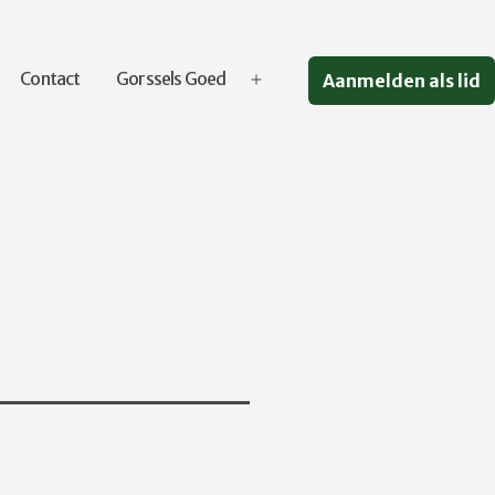
Contact
Gorssels Goed
Aanmelden als lid
Open
menu