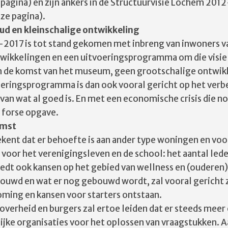
 pagina) en zijn ankers in de Structuurvisie Lochem 201
ze pagina).
ud en kleinschalige ontwikkeling
2017 is tot stand gekomen met inbreng van inwoners va
wikkelingen en een uitvoeringsprogramma om die visie 
an de komst van het museum, geen grootschalige ontwik
oeringsprogramma is dan ook vooral gericht op het verbe
van wat al goed is. En met een economische crisis die no
 forse opgave.
omst
tekent dat er behoefte is aan ander type woningen en voo
voor het verenigingsleven en de school: het aantal lede
iedt ook kansen op het gebied van wellness en (ouderen)z
wd en wat er nog gebouwd wordt, zal vooral gericht 
ming en kansen voor starters ontstaan.
overheid en burgers zal ertoe leiden dat er steeds mee
jke organisaties voor het oplossen van vraagstukken. Aa