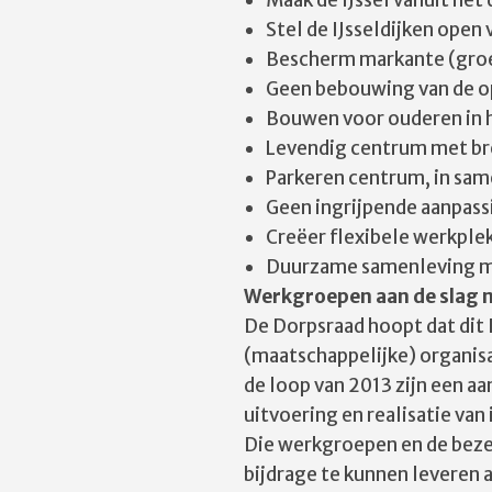
Maak de IJssel vanuit het
Stel de IJsseldijken open
Bescherm markante (groe
Geen bebouwing van de op
Bouwen voor ouderen in 
Levendig centrum met b
Parkeren centrum, in s
Geen ingrijpende aanpas
Creëer flexibele werkple
Duurzame samenleving me
Werkgroepen aan de slag m
De Dorpsraad hoopt dat dit 
(maatschappelijke) organisa
de loop van 2013 zijn een a
uitvoering en realisatie va
Die werkgroepen en de bezet
bijdrage te kunnen leveren 