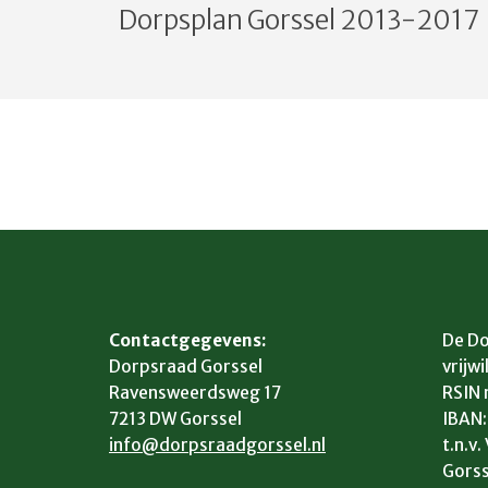
Bericht
Dorpsplan Gorssel 2013-2017
navigatie
Contactgegevens:
De Do
Dorpsraad Gorssel
vrijwi
Ravensweerdsweg 17
RSIN
7213 DW Gorssel
IBAN
info@dorpsraadgorssel.nl
t.n.v
Gorss