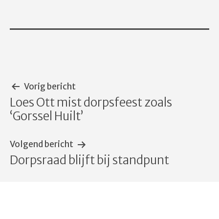
Bericht
Vorig bericht
Loes Ott mist dorpsfeest zoals
navigatie
‘Gorssel Huilt’
Volgend bericht
Dorpsraad blijft bij standpunt