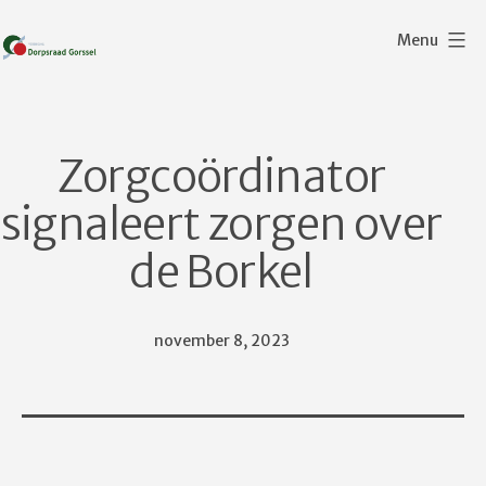
Ga
Menu
naar
de
Dorpsraad
inhoud
Gorssel
Zorgcoördinator
signaleert zorgen over
de Borkel
Gepubliceerd
november 8, 2023
op