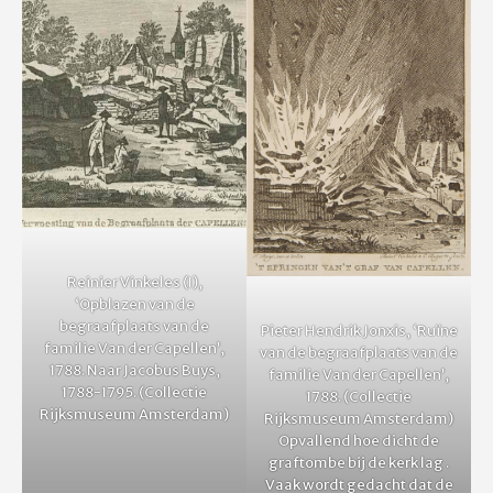
Reinier Vinkeles (I),
‘Opblazen van de
begraafplaats van de
Pieter Hendrik Jonxis, ‘Ruïne
familie Van der Capellen’,
van de begraafplaats van de
1788. Naar Jacobus Buys,
familie Van der Capellen’,
1788-1795. (Collectie
1788. (Collectie
Rijksmuseum Amsterdam)
Rijksmuseum Amsterdam)
Opvallend hoe dicht de
graftombe bij de kerk lag .
Vaak wordt gedacht dat de