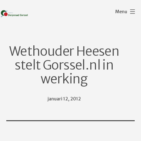
Ga
Menu
naar
de
Dorpsraad
inhoud
Gorssel
Wethouder Heesen
stelt Gorssel.nl in
werking
Gepubliceerd
januari 12, 2012
op