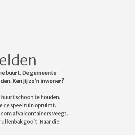
helden
one buurt. De gemeente
en. Ken jij zo’n inwoner?
 buurt schoon te houden.
e de speeltuin opruimt.
ondom afvalcontainers veegt.
rullenbak gooit. Naar die