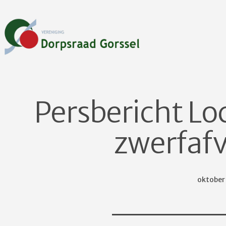
Ga
naar
de
inhoud
Dorpsraad
Gorssel
Persbericht Lo
zwerfaf
Gepubli
oktober
op