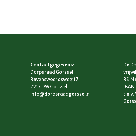
Contactgegevens:
De Do
Dorpsraad Gorssel
vrijwi
Ravensweerdsweg 17
RSIN
7213 DW Gorssel
IBAN
info@dorpsraadgorssel.nl
t.n.v
Gorss