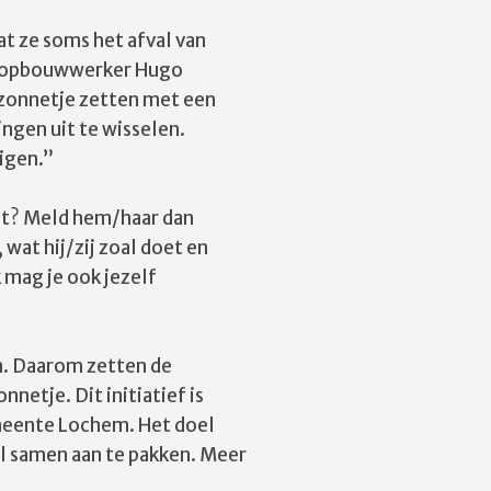
at ze soms het afval van
gt opbouwwerker Hugo
 zonnetje zetten met een
ngen uit te wisselen.
digen.”
imt? Meld hem/haar dan
at hij/zij zoal doet en
k mag je ook jezelf
m. Daarom zetten de
etje. Dit initiatief is
emeente Lochem. Het doel
al samen aan te pakken. Meer