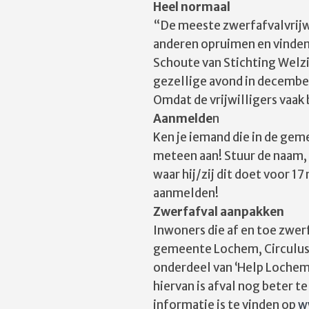
Heel normaal
“De meeste zwerfafvalvrijwi
anderen opruimen en vinden
Schoute van Stichting Welzi
gezellige avond in december
Omdat de vrijwilligers vaak 
Aanmelde
n
Ken je iemand die in de ge
meteen aan! Stuur de naam, 
waar hij/zij dit doet voor 1
aanmelden!
Zwerfafval aanpakken
Inwoners die af en toe zwe
gemeente Lochem, Circulus-B
onderdeel van ‘Help Lochem
hiervan is afval nog beter 
informatie is te vinden op
w