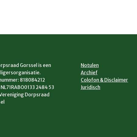
rpsraad Gorssel is een
Notulen
lligersorganisatie.
Archief
 nummer: 818084212
Colofon & Disclaimer
: NL71RABO0133 2484 53
Juridisch
. Vereniging Dorpsraad
el