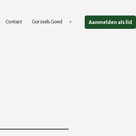
Contact
Gorssels Goed
Aanmelden als lid
Open
menu