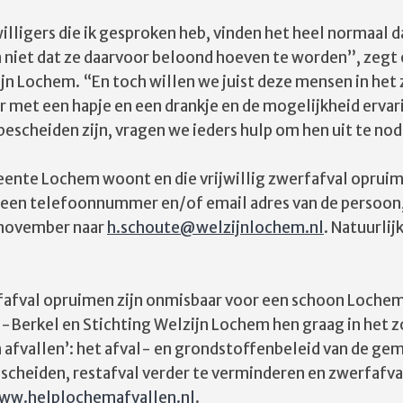
lligers die ik gesproken heb, vinden het heel normaal d
 niet dat ze daarvoor beloond hoeven te worden”, ze
jn Lochem. “En toch willen we juist deze mensen in het
 met een hapje en een drankje en de mogelijkheid ervari
bescheiden zijn, vragen we ieders hulp om hen uit te no
meente Lochem woont en die vrijwillig zwerfafval opru
een telefoonnummer en/of email adres van de persoon, w
7 november naar
h.schoute@welzijnlochem.nl
. Natuurlij
rfafval opruimen zijn onmisbaar voor een schoon Loche
erkel en Stichting Welzijn Lochem hen graag in het zonn
 afvallen’: het afval- en grondstoffenbeleid van de g
te scheiden, restafval verder te verminderen en zwerfafv
ww.helplochemafvallen.nl
.