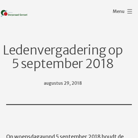
Ga
Menu
naar
de
Dorpsraad
inhoud
Gorssel
Ledenvergadering op
5 september 2018
Gepubliceerd
augustus 29, 2018
op
Op woensdagavond 5 september 2018 houdt de