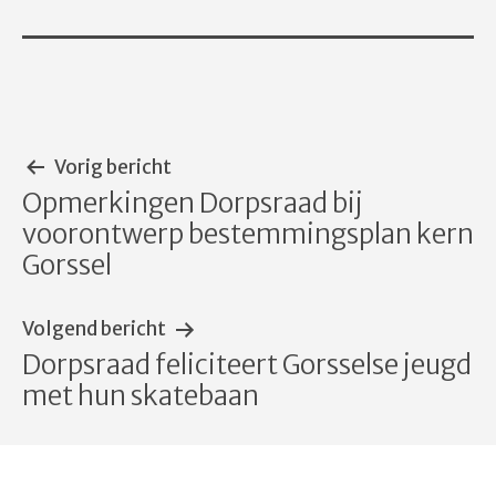
Bericht
Vorig bericht
Opmerkingen Dorpsraad bij
navigatie
voorontwerp bestemmingsplan kern
Gorssel
Volgend bericht
Dorpsraad feliciteert Gorsselse jeugd
met hun skatebaan