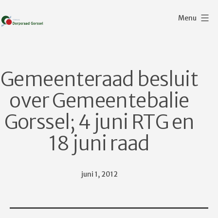
Ga
Menu
naar
de
Dorpsraad
inhoud
Gorssel
Gemeenteraad besluit
over Gemeentebalie
Gorssel; 4 juni RTG en
18 juni raad
Gepubliceerd
juni 1, 2012
op