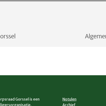
orssel
Algemen
rpsraad Gorssel is een
Notulen
lligersorganisatie.
Archief