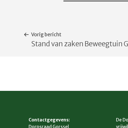
Bericht
Vorig bericht
Stand van zaken Beweegtuin G
navigatie
Contactgegevens:
De Do
Dorpsraad Gorssel
vrijwi