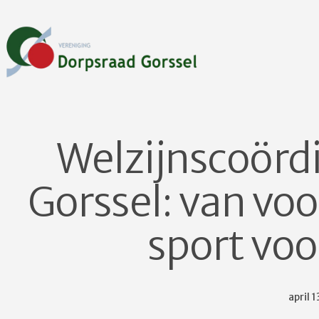
Ga
naar
de
inhoud
Dorpsraad
Gorssel
Welzijnscoörd
Gorssel: van voo
sport voo
Gepubl
april 
op