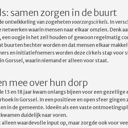
ls: samen zorgen in de buurt
 de ontwikkeling van zogeheten
voorzorgscirkels
. In ver
e netwerken waarin mensen naar elkaar omzien. Denk aan
, een oogje in het zeil houden of gewoon regelmatig c
at buurten hechter worden en dat mensen elkaar makkeli
rs en initiatiefnemers worden deze cirkels stap voor 
in Gorssel, waarin niemand er alleen voor staat.
en mee over hun dorp
e 13 en 18 jaar kwam onlangs bijeen voor een gezellige 
hoek in Gorssel. In een positieve en open sfeer gingen z
en in de gemeente. Ideeën als een vaste ontmoetingspl
 kwamen duidelijk naar voren.
t alleen waardevolle input op, maar zorgde ook voor ve