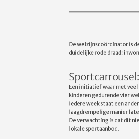
De welzijnscoördinator is d
duidelijke rode draad: inwo
Sportcarrousel:
Een initiatief waar met vee
kinderen gedurende vier we
Iedere week staat een andere
laagdrempelige manier laten
De verwachting is dat dit n
lokale sportaanbod.