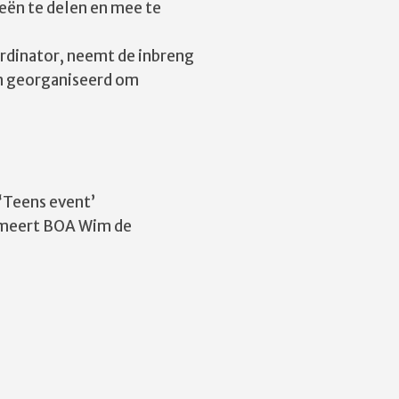
eën te delen en mee te
ördinator, neemt de inbreng
en georganiseerd om
‘Teens event’
rmeert BOA Wim de