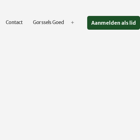
Contact
Gorssels Goed
Aanmelden als lid
Open
menu