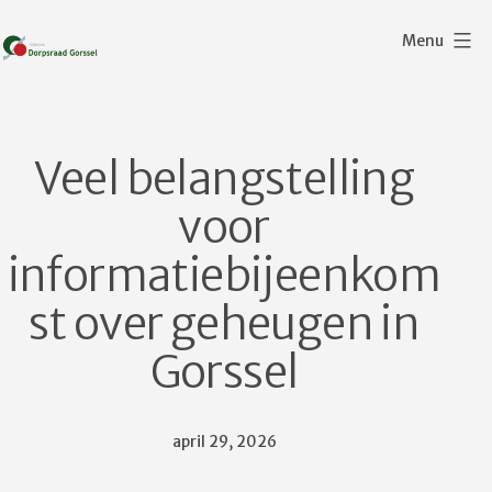
Ga
Menu
naar
de
Dorpsraad
inhoud
Gorssel
Veel belangstelling
voor
informatiebijeenkom
st over geheugen in
Gorssel
Gepubliceerd
april 29, 2026
op