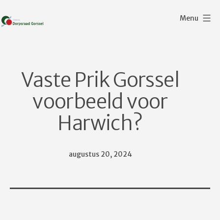
Ga
Menu
naar
de
Dorpsraad
inhoud
Gorssel
Vaste Prik Gorssel
voorbeeld voor
Harwich?
Gepubliceerd
augustus 20, 2024
op