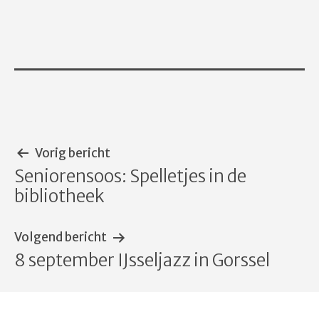
Bericht
Vorig bericht
Seniorensoos: Spelletjes in de
navigatie
bibliotheek
Volgend bericht
8 september IJsseljazz in Gorssel