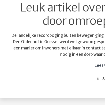
Leuk artikel ove
door omroe
De landelijke recordpoging buiten bewegen ging n
Den Oldenhof in Gorssel werd wel gewoon gespo
een manier om inwoners met elkaar in contact te
nodig in een dorp waar
Lees 
Gepu
juli 
op