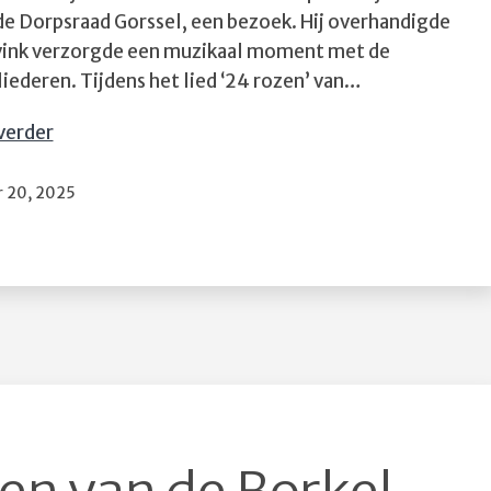
de Dorpsraad Gorssel, een bezoek. Hij overhandigde
Evink verzorgde een muzikaal moment met de
iederen. Tijdens het lied ‘24 rozen’ van…
Feestelijke
verder
kerstviering
bij
erd
 20, 2025
de
Seniorensoos