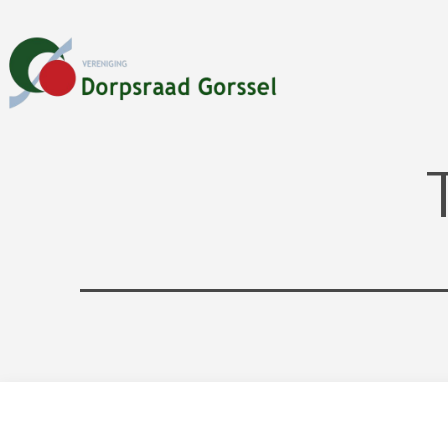
Ga
naar
de
inhoud
Dorpsraad
Gorssel