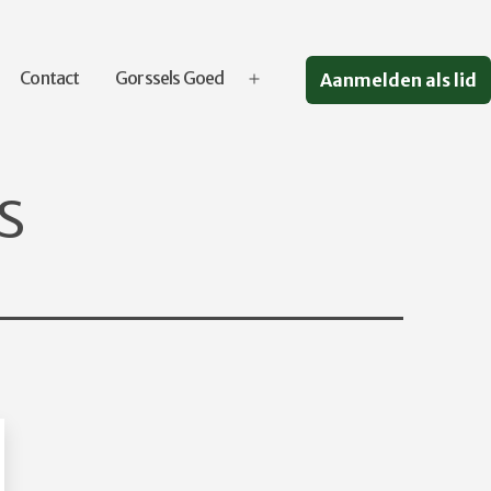
Contact
Gorssels Goed
Aanmelden als lid
Open
menu
s