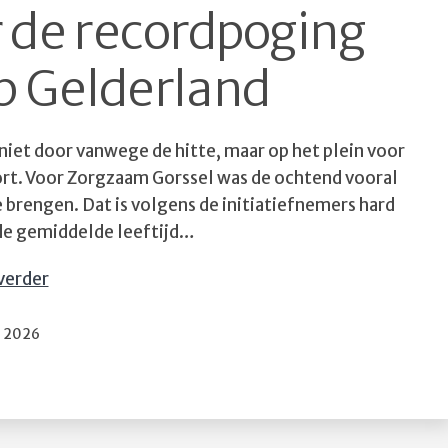
r de recordpoging
p Gelderland
iet door vanwege de hitte, maar op het plein voor
rt. Voor Zorgzaam Gorssel was de ochtend vooral
 brengen. Dat is volgens de initiatiefnemers hard
 de gemiddelde leeftijd…
Leuk
verder
artikel
over
bliceerd
3, 2026
de
recordpoging
door
omroep