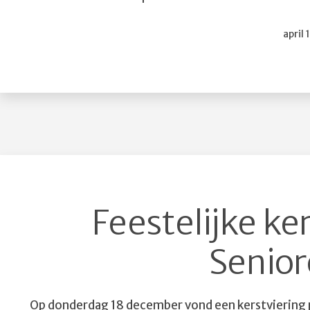
Gepub
april 
op
Feestelijke ker
Senio
Op donderdag 18 december vond een kerstviering pl