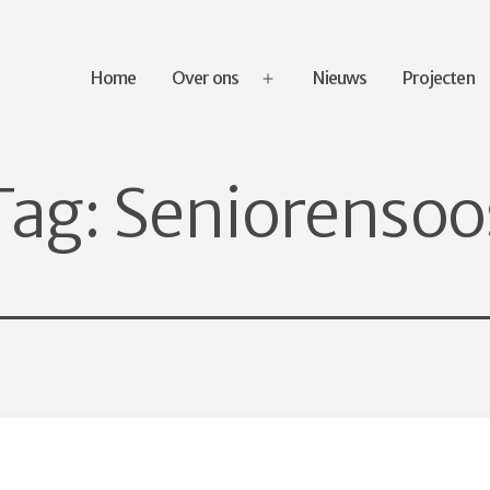
Home
Over ons
Nieuws
Projecten
Open
menu
Tag:
Seniorensoo