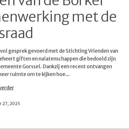
den van de Borkel
menwerking met de
sraad
vol gesprek gevoerd met de Stichting Vrienden van
beheert giften en nalatenschappen die bedoeld zijn
 gemeente Gorssel. Dankzij een recent ontvangen
 meer ruimte om te kijken hoe…
Stichting
verder
Vrienden
van
erd
 27, 2025
de
Borkel
zoekt