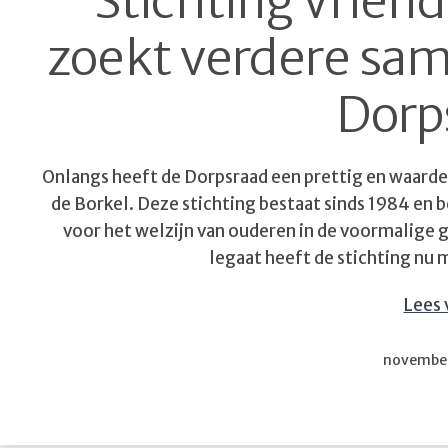
Stichting Vrien
zoekt verdere sa
Dorp
Onlangs heeft de Dorpsraad een prettig en waarde
de Borkel. Deze stichting bestaat sinds 1984 en 
voor het welzijn van ouderen in de voormalige
legaat heeft de stichting nu
Lees 
Gepublice
november
op