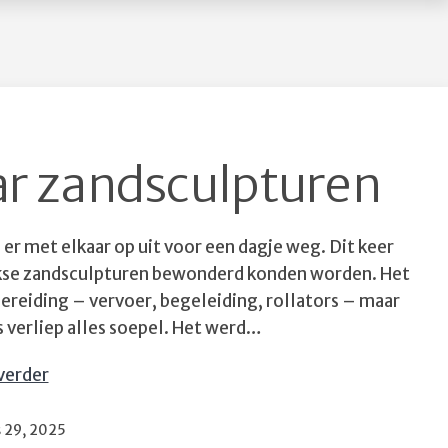
verdere
samenwerking
met
de
Dorpsraad
ar zandsculpturen
r met elkaar op uit voor een dagje weg. Dit keer
jkse zandsculpturen bewonderd konden worden. Het
bereiding – vervoer, begeleiding, rollators – maar
rs verliep alles soepel. Het werd…
Seniorensoos
verder
naar
zandsculpturen
eerd
 29, 2025