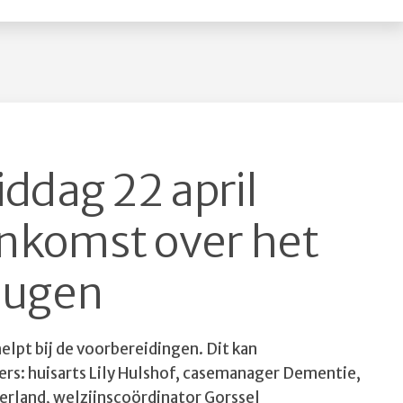
dag 22 april
enkomst over het
eugen
elpt bij de voorbereidingen. Dit kan
s: huisarts Lily Hulshof, casemanager Dementie,
rland, welzijnscoördinator Gorssel