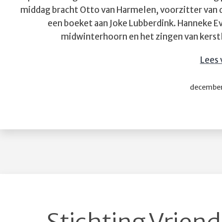
middag bracht Otto van Harmelen, voorzitter van 
een boeket aan Joke Lubberdink. Hanneke 
midwinterhoorn en het zingen van kerstl
Lees 
Gepublice
december
op