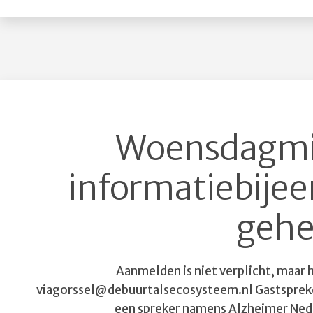
Woensdagmid
informatiebije
geh
Aanmelden is niet verplicht, maar h
viagorssel@debuurtalsecosysteem.nl Gastspreker
een spreker namens Alzheimer Nede