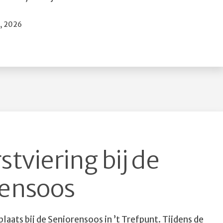
liceerd
1, 2026
stviering bij de
rensoos
aats bij de Seniorensoos in ’t Trefpunt. Tijdens de