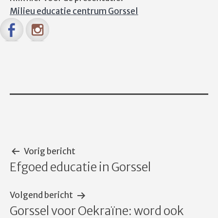
Milieu educatie centrum Gorssel
Bericht
Vorig bericht
Efgoed educatie in Gorssel
navigatie
Volgend bericht
Gorssel voor Oekraïne: word ook