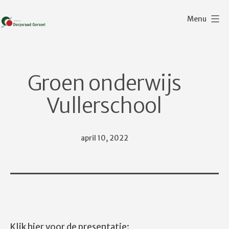
Ga
Menu
naar
de
Dorpsraad
inhoud
Gorssel
Groen onderwijs
Vullerschool
Gepubliceerd
april 10, 2022
op
Klik hier voor de presentatie: