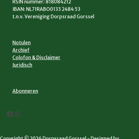
RSIN nummer: 818084212
IBAN: NL71RABO0133 2484 53
t.n.v. Vereniging Dorpsraad Gorssel
Notulen
Archief
Colofon & Disclaimer
Juridisch
Abonneren
Facebook
Instagram
Copyright © 2026 Dorpsraad Gorssel - Designed by