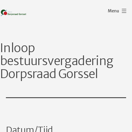
Ga
Menu
naar
de
Dorpsraad
inhoud
Gorssel
Inloop
bestuursvergadering
Dorpsraad Gorssel
Datum/Tijd